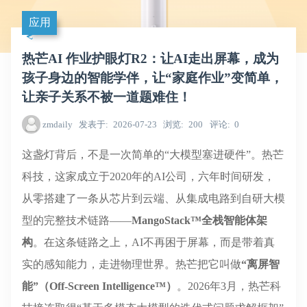
应用
热芒AI 作业护眼灯R2：让AI走出屏幕，成为
孩子身边的智能学伴，让“家庭作业”变简单，
让亲子关系不被一道题难住！
zmdaily
发表于
2026-07-23
浏览
200
评论
0
这盏灯背后，不是一次简单的“大模型塞进硬件”。热芒
科技，这家成立于2020年的AI公司，六年时间研发，
从零搭建了一条从芯片到云端、从集成电路到自研大模
型的完整技术链路——
MangoStack™全栈智能体架
构
。在这条链路之上，AI不再困于屏幕，而是带着真
实的感知能力，走进物理世界。热芒把它叫做
“离屏智
能”（Off-Screen Intelligence™）
。2026年3月，热芒科