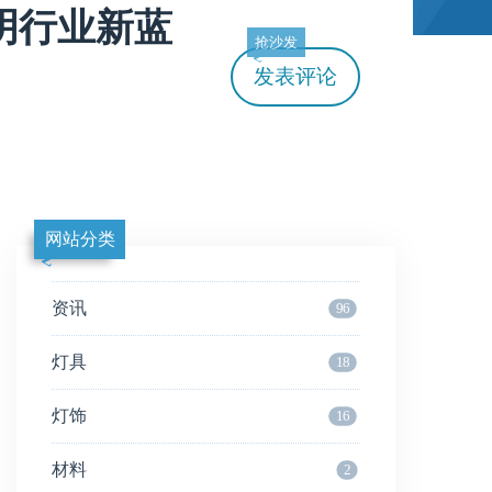
照明行业新蓝
抢沙发
发表评论
网站分类
资讯
96
灯具
18
灯饰
16
材料
2