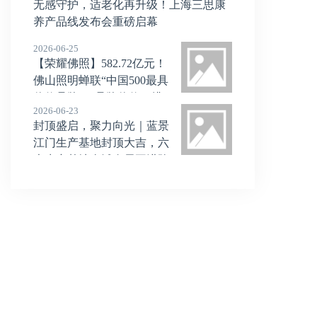
无感守护，适老化再升级！上海三思康
养产品线发布会重磅启幕
2026-06-25
【荣耀佛照】582.72亿元！
佛山照明蝉联“中国500最具
价值品牌”，品牌价值、排
2026-06-23
名双增长
封顶盛启，聚力向光｜蓝景
江门生产基地封顶大吉，六
大生产基地全域布局再进阶