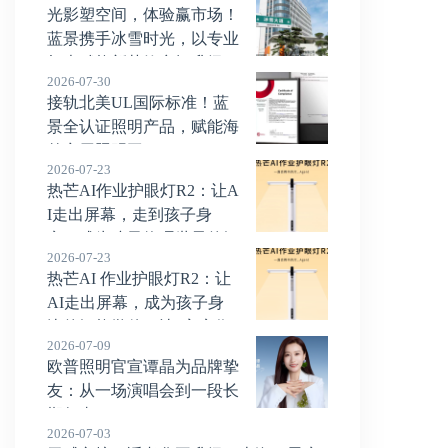
光影塑空间，体验赢市场！
蓝景携手冰雪时光，以专业
灯光赋能新茶饮空间升级！
2026-07-30
接轨北美UL国际标准！蓝
景全认证照明产品，赋能海
外商用照明工程！
2026-07-23
热芒AI作业护眼灯R2：让A
I走出屏幕，走到孩子身
旁，成为孩子物理世界的智
2026-07-23
能学伴！
热芒AI 作业护眼灯R2：让
AI走出屏幕，成为孩子身
边的智能学伴，让“家庭作
2026-07-09
业”变简单，让亲子关系不被一道题难
欧普照明官宣谭晶为品牌挚
住！
友：从一场演唱会到一段长
期叙事
2026-07-03