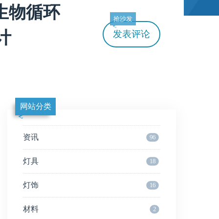
证的生物循环
抢沙发
计
发表评论
网站分类
资讯
96
灯具
18
灯饰
16
材料
2