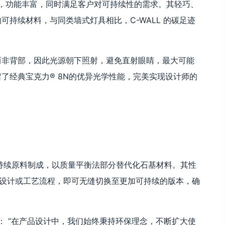
的墙面灯具，功能丰富，同时满足客户对可持续性的需求。其轻巧、
在内的可持续材料，与同类墙式灯具相比，C-WALL 的碳足迹
部，而非背部，因此光源朝下照射，避免直射眼睛，最大可能
件保留了经典宝克力® 8N的优异光学性能，完美实现设计师的
S认证的可持续原料制成，以质量平衡法部分替代化石基材料。其性
有设计或工艺流程，即可无缝切换至更加可持续的版本，确
rne 评论道： “在产品设计中，我们始终秉持环保理念，不断扩大使