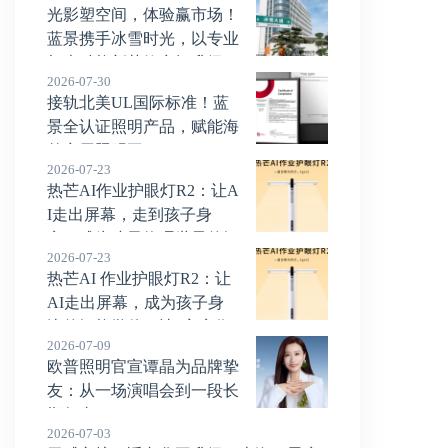
光影塑空间，体验赢市场！
蓝景携手冰雪时光，以专业
灯光赋能新茶饮空间升级！
2026-07-30
接轨北美UL国际标准！蓝
景全认证照明产品，赋能海
外商用照明工程！
2026-07-23
热芒AI作业护眼灯R2：让A
I走出屏幕，走到孩子身
旁，成为孩子物理世界的智
2026-07-23
能学伴！
热芒AI 作业护眼灯R2：让
AI走出屏幕，成为孩子身
边的智能学伴，让“家庭作
2026-07-09
业”变简单，让亲子关系不被一道题难
欧普照明官宣谭晶为品牌挚
住！
友：从一场演唱会到一段长
期叙事
2026-07-03