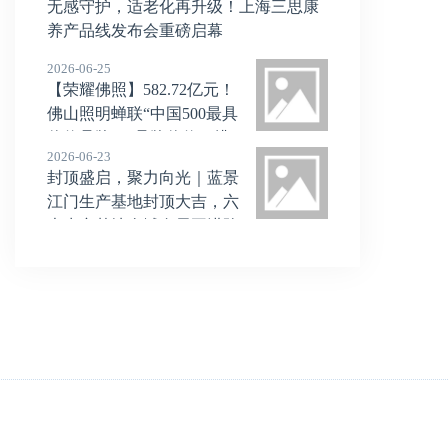
无感守护，适老化再升级！上海三思康
养产品线发布会重磅启幕
2026-06-25
【荣耀佛照】582.72亿元！
佛山照明蝉联“中国500最具
价值品牌”，品牌价值、排
2026-06-23
名双增长
封顶盛启，聚力向光｜蓝景
江门生产基地封顶大吉，六
大生产基地全域布局再进阶